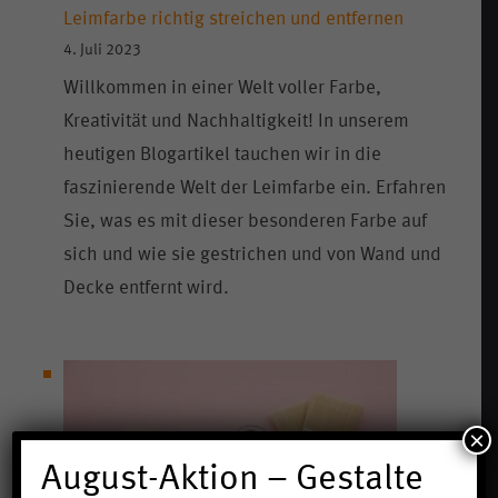
Leimfarbe richtig streichen und entfernen
4. Juli 2023
Willkommen in einer Welt voller Farbe,
Kreativität und Nachhaltigkeit! In unserem
heutigen Blogartikel tauchen wir in die
faszinierende Welt der Leimfarbe ein. Erfahren
Sie, was es mit dieser besonderen Farbe auf
sich und wie sie gestrichen und von Wand und
Decke entfernt wird.
×
August-Aktion – Gestalte