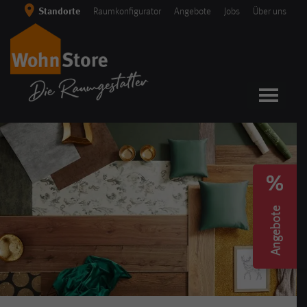
Skip
Standorte
Raumkonfigurator
Angebote
Jobs
Über uns
to
content
Angebote