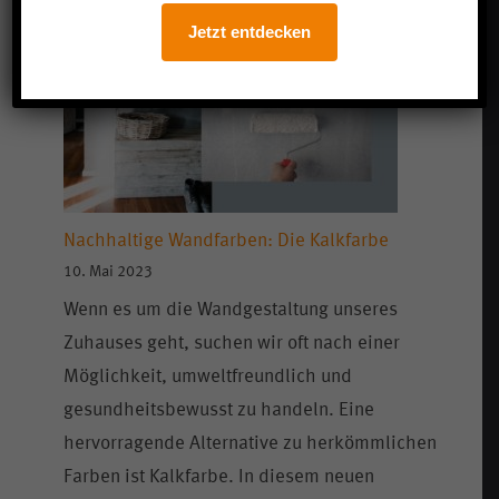
Jetzt entdecken
Nachhaltige Wandfarben: Die Kalkfarbe
10. Mai 2023
Wenn es um die Wandgestaltung unseres
Zuhauses geht, suchen wir oft nach einer
Möglichkeit, umweltfreundlich und
gesundheitsbewusst zu handeln. Eine
hervorragende Alternative zu herkömmlichen
Farben ist Kalkfarbe. In diesem neuen