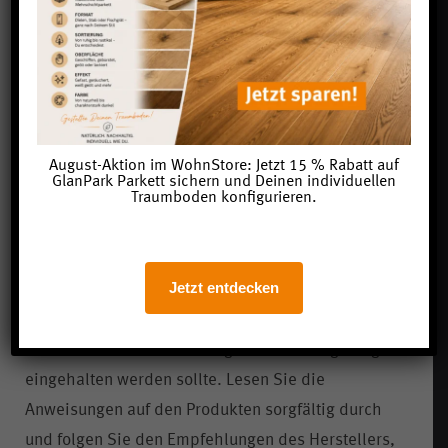
eine Teilfläche der Wand farblich
absetzen.
Nachdem Sie Ihre DIY-Projekte mit Kreidefarbe
abgeschlossen haben, ist es ratsam, eine
Versiegelung aufzutragen, um die Oberfläche zu
August-Aktion im WohnStore: Jetzt 15 % Rabatt auf
GlanPark Parkett sichern und Deinen individuellen
schützen und ihre Haltbarkeit zu erhöhen. Eine
Traumboden konfigurieren.
Versiegelung bildet eine Schutzschicht über der
Kreidefarbe, die vor Flecken, Kratzern und
Feuchtigkeit schützt.
Jetzt entdecken
Denken Sie daran, dass die Trocknungszeit der
Kreidefarbe vor dem Auftragen der Versiegelung
eingehalten werden sollte. Lesen Sie die
Anweisungen auf den Produkten sorgfältig durch
und folgen Sie den Empfehlungen des Herstellers,