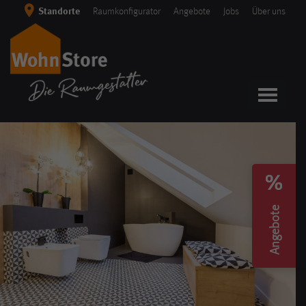
Skip
Standorte
Raumkonfigurator
Angebote
Jobs
Über uns
to
content
Angebote