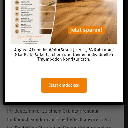
Fazit
Die Wandgestaltung im Badezimmer kann eine
bedeutende Rolle bei der Schaffung einer
angenehmen und einladenden Atmosphäre spielen.
August-Aktion im WohnStore: Jetzt 15 % Rabatt auf
Bei der Wahl der Farbe sollten Sie die
GlanPark Parkett sichern und Deinen individuellen
Traumboden konfigurieren.
Feuchtigkeitsbeständigkeit, die Helligkeit des
Raumes und den gewünschten Stil berücksichtigen.
Weiße Farben sind zeitlos und vielseitig einsetzbar,
Jetzt entdecken
während Blaugrau und zarte Pastelltöne eine
beruhigende und frische Wirkung erzeugen können.
Lassen Sie Ihre Kreativität fließen und gestalten Sie
Ihr Badezimmer zu einem Ort, der nicht nur
funktional, sondern auch ästhetisch ansprechend