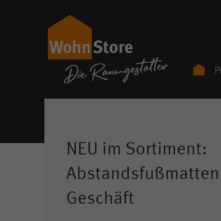
P
NEU im Sortiment:
Skip
to
Abstandsfußmatten f
content
Geschäft