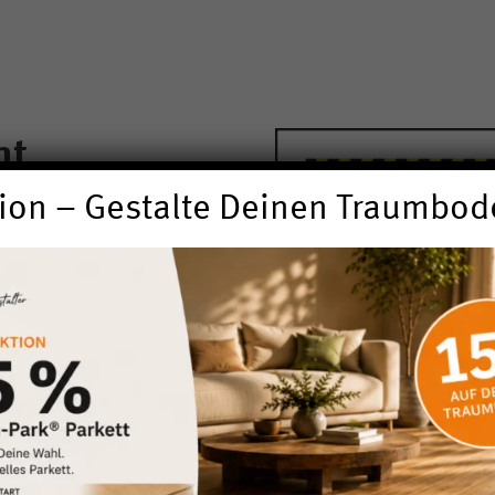
ht
ion – Gestalte Deinen Traumbod
andsfußmatten, die Ihren
g ist um sich und andere
berblick:
ar (1m x 1m oder 1,5m x