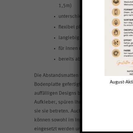
1,5m)
unterschiedliche Designs
flexibel platzierbar
langlebig
für innen und außen
bereits ab 1 Stück bestellbar
Die Abstandsmatten werden aus einer 2mm s
August-Akti
Bodenplatte gefertigt und werden aufgrund i
auffälligen Designs besser wahrgenommen. A
Aufkleber, spüren Ihre Kunden die Fußmatten
sie sie betreten. Auch dies ist ein enormer V
können sowohl im Innenbereichen als auch 
eingesetzt werden und lassen sich jederzei