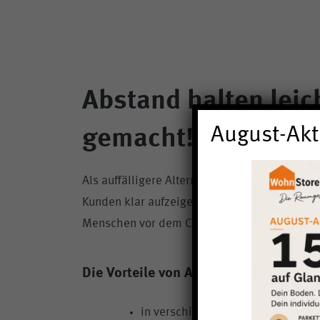
Abstand halten leic
August-Akt
gemacht!
Als auffälligere Alternative eignen sich Abst
Kunden klar aufzeigen, wie viel Abstand nöti
Menschen vor dem Coronavirus zu schützen.
Die Vorteile von Abstandsmatten im Ü
in verschiedenen Größen verfügb