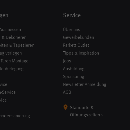
ngen
Service
 Ausmessen
Über uns
 & Dekorieren
Gewerbekunden
iten & Tapezieren
Parkett Outlet
ag verlegen
Tipps & Inspiration
 Türen Montage
Jobs
Neubelegung
Ausbildung
Sponsoring
vice
Newsletter Anmeldung
-Service
AGB
vice
Standorte &
g
Öffnungszeiten ›
hadensanierung