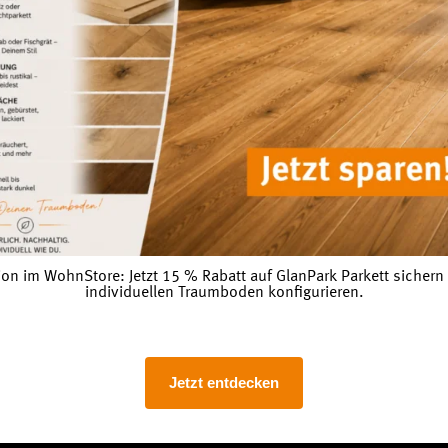
tarkem robusten Vinyl-
on im WohnStore: Jetzt 15 % Rabatt auf GlanPark Parkett sicher
hrer Größe und des
individuellen Traumboden konfigurieren.
nders als bei einem
 unter ihren Füßen, wenn
orteil. Die Fußmatten
Jetzt entdecken
im Außenbereich
t aufnehmen und nach