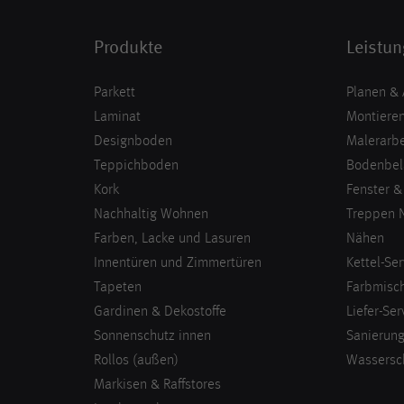
Produkte
Leistu
Parkett
Planen &
Laminat
Montieren
Designboden
Malerarbe
Teppichboden
Bodenbel
Kork
Fenster &
Nachhaltig Wohnen
Treppen 
Farben, Lacke und Lasuren
Nähen
Innentüren und Zimmertüren
Kettel-Ser
Tapeten
Farbmisch
Gardinen & Dekostoffe
Liefer-Ser
Sonnenschutz innen
Sanierun
Rollos (außen)
Wassersc
Markisen & Raffstores