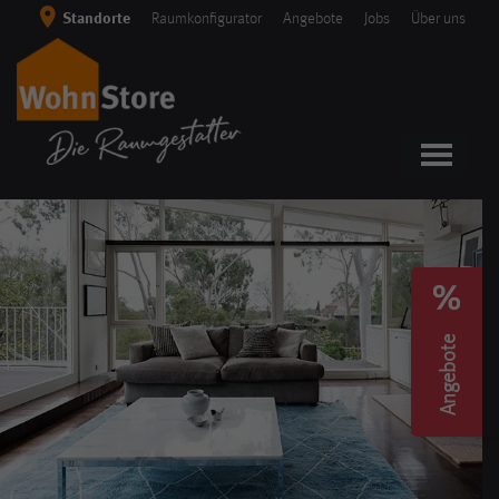
Skip
Standorte
Raumkonfigurator
Angebote
Jobs
Über uns
to
content
Angebote