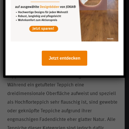
Einrichten ist es daher ratsam, sich über die
verschiedenen Herstellungsarten
und
Materialien
eines Teppichs eingehend zu informieren. Ob
weich, strukturiert oder erhaben – ein Teppich der
neuen Generation möchte nicht nur gesehen,
sondern auch aktiv gespürt werden. Abgestimmt
Jetzt entdecken
auf den jeweiligen Einsatzbereich, bringt das
Einrichten mit unterschiedlichen
Teppichmaterialien diverse Vorzüge mit sich.
Während ein getufteter Teppich eine
dreidimensionale Oberfläche aufweist und speziell
als Hochflorteppich sehr flauschig ist, sind gewebte
oder geknüpfte Teppiche aufgrund ihrer
engmaschigen Fadendichte eher glatter Natur. Alle
Teppiche dieser Kategorien sind jedoch dafür