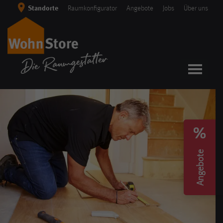
Skip
Standorte
Raumkonfigurator
Angebote
Jobs
Über uns
to
content
Angebote