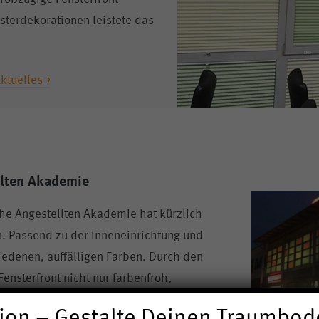
sterdekorationen leistete das
ktuelles
llten Akademie
he Angestellten Akademie hat kürzlich
n. Passend zu der Inneneinrichtung und
hiedenen, auffälligen Farben. Durch den
ensterfront nicht nur farbenfroh,
n und von Außen.