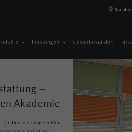
Standor
rodukte
Leistungen
Gewerbekunden
Parke
stattung –
ten Akademie
– die Deutsche Angestellten
roßzügige Fensterfront