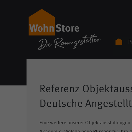
P
Referenz Objektaus
Skip
to
Deutsche Angestell
content
Eine weitere unserer Objektausstattungen 
Akademie. Welche neue Plissees für Ihre g