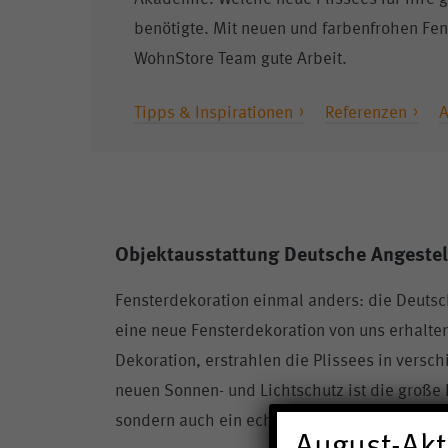
benötigte. Mit neuen und farbenfrohen Fen
WohnStore Team gute Arbeit.
Tipps & Inspirationen
Referenzen
A
Objektausstattung Deutsche Angeste
Fensterdekoration einmal anders: die Deutsc
eine neue Fensterdekoration von uns erhalte
Dekoration, erstrahlen die Plissees in versc
neuen Sonnen- und Lichtschutz ist die große F
sondern auch ein echter Hingucker von Inne