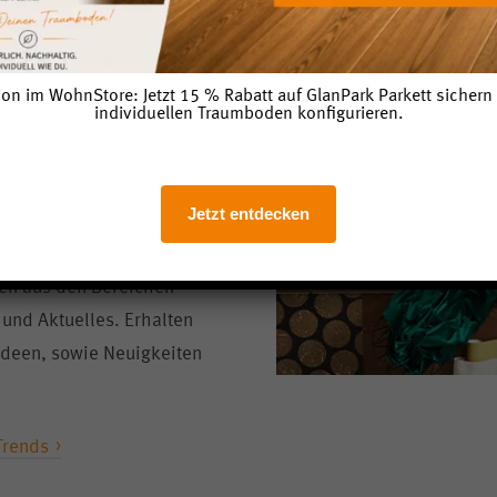
on im WohnStore: Jetzt 15 % Rabatt auf GlanPark Parkett sicher
individuellen Traumboden konfigurieren.
istertipps,
 vom
Wohnstore.
Jetzt entdecken
en aus den Bereichen
 und Aktuelles. Erhalten
sideen, sowie Neuigkeiten
Trends