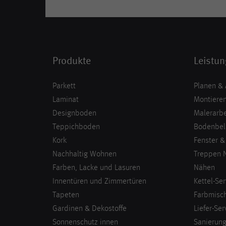
Produkte
Leistu
Parkett
Planen &
Laminat
Montieren
Designboden
Malerarbe
Teppichboden
Bodenbel
Kork
Fenster &
Nachhaltig Wohnen
Treppen 
Farben, Lacke und Lasuren
Nähen
Innentüren und Zimmertüren
Kettel-Ser
Tapeten
Farbmisch
Gardinen & Dekostoffe
Liefer-Ser
Sonnenschutz innen
Sanierun