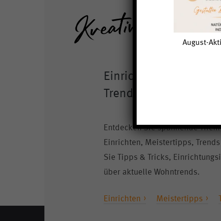
August-Akti
Einrichtungsideen, Me
Trends und Aktuelles
Entdecken Sie spannende Them
Einrichten, Meistertipps, Trends
Sie Tipps & Tricks, Einrichtung
über aktuelle Wohntrends.
Einrichten
Meistertipps