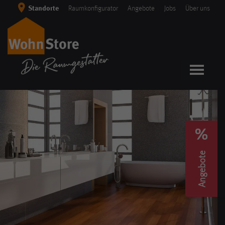
Skip
Standorte
Raumkonfigurator
Angebote
Jobs
Über uns
to
content
Angebote