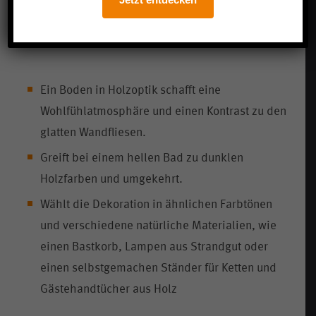
Gemütlichkeit im Bad
Mehr Behaglichkeit durch natürliche Materialien
Ein Boden in Holzoptik schafft eine
Wohlfühlatmosphäre und einen Kontrast zu den
glatten Wandfliesen.
Greift bei einem hellen Bad zu dunklen
Holzfarben und umgekehrt.
Wählt die Dekoration in ähnlichen Farbtönen
und verschiedene natürliche Materialien, wie
einen Bastkorb, Lampen aus Strandgut oder
einen selbstgemachen Ständer für Ketten und
Gästehandtücher aus Holz