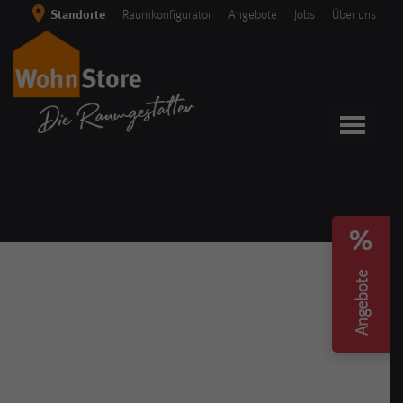
Skip
Standorte
Raumkonfigurator
Angebote
Jobs
Über uns
to
content
Angebote