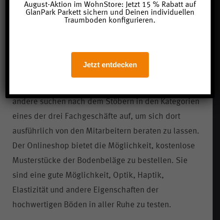
anderen Marken bestens beraten.
August-Aktion im WohnStore: Jetzt 15 % Rabatt auf
GlanPark Parkett sichern und Deinen individuellen
Traumboden konfigurieren.
Erste Erfolge des Onlineshops
Auf den Onlineshop meinwohnstore.de greifen
Jetzt entdecken
monatlich mehr als 5000 Besucher zu. Einige
bestellen ihre Wunschprodukte direkt online,
andere suchen nach dem Stöbern in den Kategorien
eines der drei Fachgeschäfte auf, um sich dort
ausführlich von den Mitarbeitern beraten zu lassen.
Der Onlineshop bietet die Möglichkeit, kostenlose
Musterstücke der Bodenbeläge zu bestellen. Sie
sind eine gute Möglichkeit, Optik, Haptik,
Elastizität und andere Eigenschaften der
hochwertigen Böden in aller Ruhe zu testen.